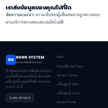
เราส่งข้อมูลของคุณไปที่ใด
ข้อความแนะนำ:
ความเห็นของผู้เยี่ยมชมอาจถูกตรวจสอบ
ผ่านบริการตรวจสอบสแปมอัตโนมัติ
KORN SYSTEM
สินค้า
KS
ระบบแรงดันน้ำครบวงจร
ถังแรงดัน Best Tank
ห้างหุ้นส่วนจำกัด กรซิสเต็ม จำหน่าย
Varem / Zilmet
และติดตั้งระบบแรงดันน้ำ ถังแรงดัน
เครื่องสูบน้ำ มอเตอร์ไฟฟ้า ครบวงจร
เครื่องสูบน้ำ Wilo
มากกว่า 20 ปี
เครื่องสูบน้ำ Ebara
086-8974115
Booster Pump